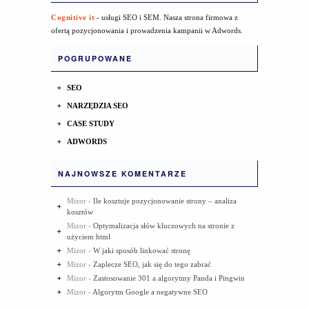
Cognitive it
- usługi SEO i SEM. Nasza strona firmowa z
ofertą pozycjonowania i prowadzenia kampanii w Adwords.
POGRUPOWANE
SEO
NARZĘDZIA SEO
CASE STUDY
ADWORDS
NAJNOWSZE KOMENTARZE
Mizor
-
Ile kosztuje pozycjonowanie strony – analiza
kosztów
Mizor
-
Optymalizacja słów kluczowych na stronie z
użyciem html
Mizor
-
W jaki sposób linkować stronę
Mizor
-
Zaplecze SEO, jak się do tego zabrać
Mizor
-
Zastosowanie 301 a algorytmy Panda i Pingwin
Mizor
-
Algorytm Google a negatywne SEO