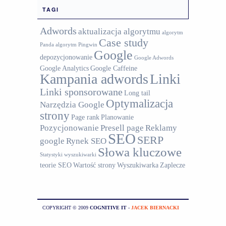
TAGI
Adwords
aktualizacja algorytmu
algorytm
Case study
Panda
algorytm Pingwin
Google
depozycjonowanie
Google Adwords
Google Analytics
Google Caffeine
Kampania adwords
Linki
Linki sponsorowane
Long tail
Optymalizacja
Narzędzia Google
strony
Page rank
Planowanie
Pozycjonowanie
Presell page
Reklamy
SEO
SERP
google
Rynek SEO
Słowa kluczowe
Statystyki wyszukiwarki
teorie SEO
Wartość strony
Wyszukiwarka
Zaplecze
COPYRIGHT © 2009
COGNITIVE IT
-
JACEK BIERNACKI