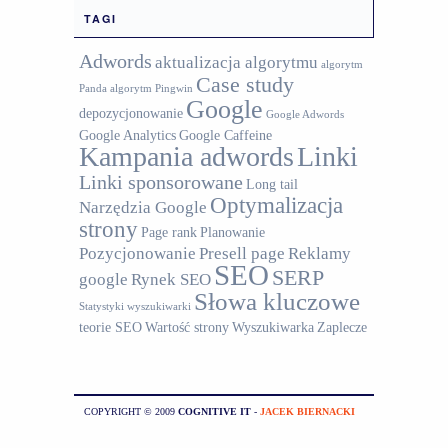
TAGI
Adwords
aktualizacja algorytmu
algorytm
Case study
Panda
algorytm Pingwin
Google
depozycjonowanie
Google Adwords
Google Analytics
Google Caffeine
Kampania adwords
Linki
Linki sponsorowane
Long tail
Optymalizacja
Narzędzia Google
strony
Page rank
Planowanie
Pozycjonowanie
Presell page
Reklamy
SEO
SERP
google
Rynek SEO
Słowa kluczowe
Statystyki wyszukiwarki
teorie SEO
Wartość strony
Wyszukiwarka
Zaplecze
COPYRIGHT © 2009
COGNITIVE IT
-
JACEK BIERNACKI