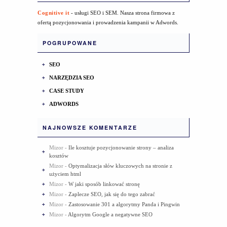
Cognitive it
- usługi SEO i SEM. Nasza strona firmowa z
ofertą pozycjonowania i prowadzenia kampanii w Adwords.
POGRUPOWANE
SEO
NARZĘDZIA SEO
CASE STUDY
ADWORDS
NAJNOWSZE KOMENTARZE
Mizor
-
Ile kosztuje pozycjonowanie strony – analiza
kosztów
Mizor
-
Optymalizacja słów kluczowych na stronie z
użyciem html
Mizor
-
W jaki sposób linkować stronę
Mizor
-
Zaplecze SEO, jak się do tego zabrać
Mizor
-
Zastosowanie 301 a algorytmy Panda i Pingwin
Mizor
-
Algorytm Google a negatywne SEO