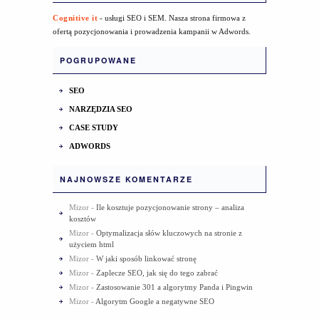
Cognitive it
- usługi SEO i SEM. Nasza strona firmowa z
ofertą pozycjonowania i prowadzenia kampanii w Adwords.
POGRUPOWANE
SEO
NARZĘDZIA SEO
CASE STUDY
ADWORDS
NAJNOWSZE KOMENTARZE
Mizor
-
Ile kosztuje pozycjonowanie strony – analiza
kosztów
Mizor
-
Optymalizacja słów kluczowych na stronie z
użyciem html
Mizor
-
W jaki sposób linkować stronę
Mizor
-
Zaplecze SEO, jak się do tego zabrać
Mizor
-
Zastosowanie 301 a algorytmy Panda i Pingwin
Mizor
-
Algorytm Google a negatywne SEO