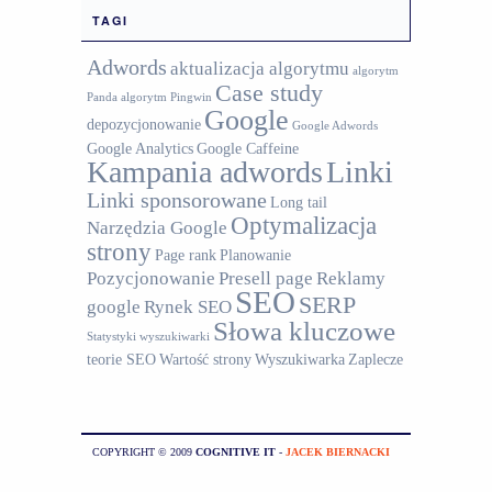
TAGI
Adwords
aktualizacja algorytmu
algorytm
Case study
Panda
algorytm Pingwin
Google
depozycjonowanie
Google Adwords
Google Analytics
Google Caffeine
Kampania adwords
Linki
Linki sponsorowane
Long tail
Optymalizacja
Narzędzia Google
strony
Page rank
Planowanie
Pozycjonowanie
Presell page
Reklamy
SEO
SERP
google
Rynek SEO
Słowa kluczowe
Statystyki wyszukiwarki
teorie SEO
Wartość strony
Wyszukiwarka
Zaplecze
COPYRIGHT © 2009
COGNITIVE IT
-
JACEK BIERNACKI