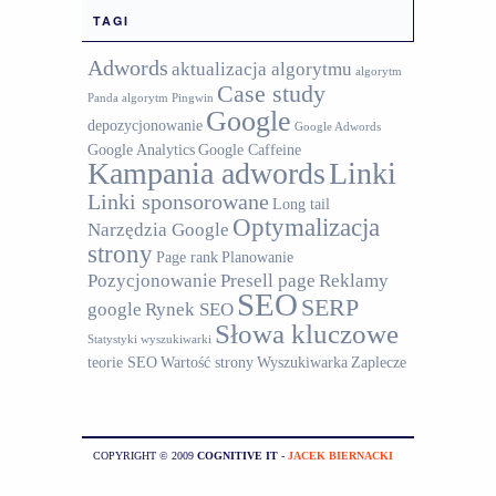
TAGI
Adwords
aktualizacja algorytmu
algorytm
Case study
Panda
algorytm Pingwin
Google
depozycjonowanie
Google Adwords
Google Analytics
Google Caffeine
Kampania adwords
Linki
Linki sponsorowane
Long tail
Optymalizacja
Narzędzia Google
strony
Page rank
Planowanie
Pozycjonowanie
Presell page
Reklamy
SEO
SERP
google
Rynek SEO
Słowa kluczowe
Statystyki wyszukiwarki
teorie SEO
Wartość strony
Wyszukiwarka
Zaplecze
COPYRIGHT © 2009
COGNITIVE IT
-
JACEK BIERNACKI