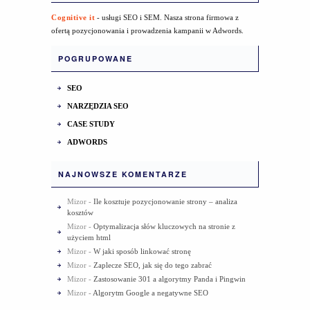
Cognitive it
- usługi SEO i SEM. Nasza strona firmowa z
ofertą pozycjonowania i prowadzenia kampanii w Adwords.
POGRUPOWANE
SEO
NARZĘDZIA SEO
CASE STUDY
ADWORDS
NAJNOWSZE KOMENTARZE
Mizor
-
Ile kosztuje pozycjonowanie strony – analiza
kosztów
Mizor
-
Optymalizacja słów kluczowych na stronie z
użyciem html
Mizor
-
W jaki sposób linkować stronę
Mizor
-
Zaplecze SEO, jak się do tego zabrać
Mizor
-
Zastosowanie 301 a algorytmy Panda i Pingwin
Mizor
-
Algorytm Google a negatywne SEO