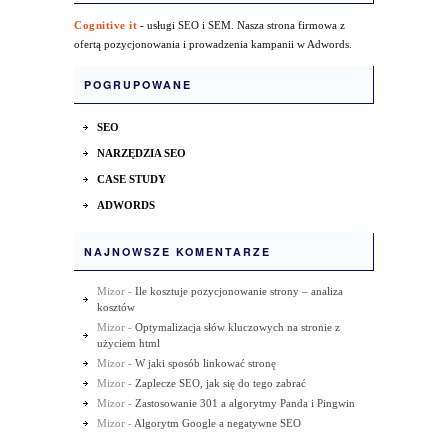
Cognitive it
- usługi SEO i SEM. Nasza strona firmowa z
ofertą pozycjonowania i prowadzenia kampanii w Adwords.
POGRUPOWANE
SEO
NARZĘDZIA SEO
CASE STUDY
ADWORDS
NAJNOWSZE KOMENTARZE
Mizor
-
Ile kosztuje pozycjonowanie strony – analiza
kosztów
Mizor
-
Optymalizacja słów kluczowych na stronie z
użyciem html
Mizor
-
W jaki sposób linkować stronę
Mizor
-
Zaplecze SEO, jak się do tego zabrać
Mizor
-
Zastosowanie 301 a algorytmy Panda i Pingwin
Mizor
-
Algorytm Google a negatywne SEO