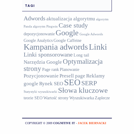
TAGI
Adwords
aktualizacja algorytmu
algorytm
Case study
Panda
algorytm Pingwin
Google
depozycjonowanie
Google Adwords
Google Analytics
Google Caffeine
Kampania adwords
Linki
Linki sponsorowane
Long tail
Optymalizacja
Narzędzia Google
strony
Page rank
Planowanie
Pozycjonowanie
Presell page
Reklamy
SEO
SERP
google
Rynek SEO
Słowa kluczowe
Statystyki wyszukiwarki
teorie SEO
Wartość strony
Wyszukiwarka
Zaplecze
COPYRIGHT © 2009
COGNITIVE IT
-
JACEK BIERNACKI