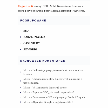
Cognitive it
- usługi SEO i SEM. Nasza strona firmowa z
ofertą pozycjonowania i prowadzenia kampanii w Adwords.
POGRUPOWANE
SEO
NARZĘDZIA SEO
CASE STUDY
ADWORDS
NAJNOWSZE KOMENTARZE
Mizor
-
Ile kosztuje pozycjonowanie strony – analiza
kosztów
Mizor
-
Optymalizacja słów kluczowych na stronie z
użyciem html
Mizor
-
W jaki sposób linkować stronę
Mizor
-
Zaplecze SEO, jak się do tego zabrać
Mizor
-
Zastosowanie 301 a algorytmy Panda i Pingwin
Mizor
-
Algorytm Google a negatywne SEO