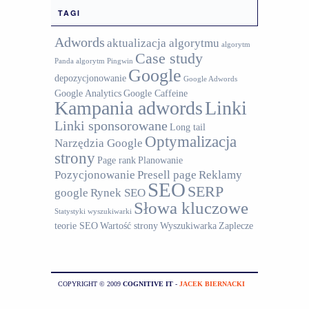
TAGI
Adwords
aktualizacja algorytmu
algorytm
Case study
Panda
algorytm Pingwin
Google
depozycjonowanie
Google Adwords
Google Analytics
Google Caffeine
Kampania adwords
Linki
Linki sponsorowane
Long tail
Optymalizacja
Narzędzia Google
strony
Page rank
Planowanie
Pozycjonowanie
Presell page
Reklamy
SEO
SERP
google
Rynek SEO
Słowa kluczowe
Statystyki wyszukiwarki
teorie SEO
Wartość strony
Wyszukiwarka
Zaplecze
COPYRIGHT © 2009
COGNITIVE IT
-
JACEK BIERNACKI