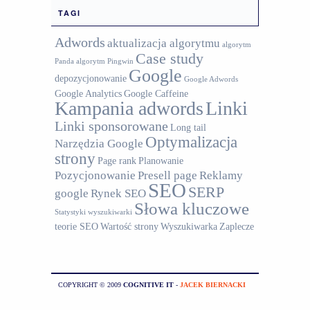
TAGI
Adwords
aktualizacja algorytmu
algorytm
Case study
Panda
algorytm Pingwin
Google
depozycjonowanie
Google Adwords
Google Analytics
Google Caffeine
Kampania adwords
Linki
Linki sponsorowane
Long tail
Optymalizacja
Narzędzia Google
strony
Page rank
Planowanie
Pozycjonowanie
Presell page
Reklamy
SEO
SERP
google
Rynek SEO
Słowa kluczowe
Statystyki wyszukiwarki
teorie SEO
Wartość strony
Wyszukiwarka
Zaplecze
COPYRIGHT © 2009
COGNITIVE IT
-
JACEK BIERNACKI