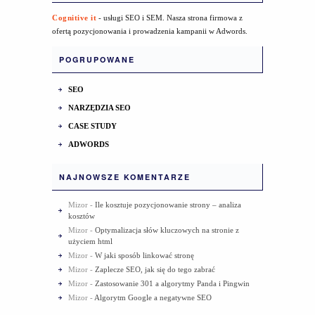
Cognitive it
- usługi SEO i SEM. Nasza strona firmowa z
ofertą pozycjonowania i prowadzenia kampanii w Adwords.
POGRUPOWANE
SEO
NARZĘDZIA SEO
CASE STUDY
ADWORDS
NAJNOWSZE KOMENTARZE
Mizor
-
Ile kosztuje pozycjonowanie strony – analiza
kosztów
Mizor
-
Optymalizacja słów kluczowych na stronie z
użyciem html
Mizor
-
W jaki sposób linkować stronę
Mizor
-
Zaplecze SEO, jak się do tego zabrać
Mizor
-
Zastosowanie 301 a algorytmy Panda i Pingwin
Mizor
-
Algorytm Google a negatywne SEO