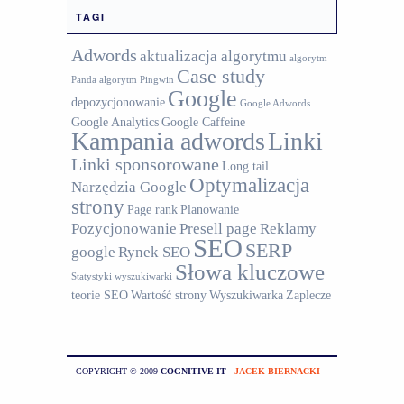
TAGI
Adwords
aktualizacja algorytmu
algorytm
Case study
Panda
algorytm Pingwin
Google
depozycjonowanie
Google Adwords
Google Analytics
Google Caffeine
Kampania adwords
Linki
Linki sponsorowane
Long tail
Optymalizacja
Narzędzia Google
strony
Page rank
Planowanie
Pozycjonowanie
Presell page
Reklamy
SEO
SERP
google
Rynek SEO
Słowa kluczowe
Statystyki wyszukiwarki
teorie SEO
Wartość strony
Wyszukiwarka
Zaplecze
COPYRIGHT © 2009
COGNITIVE IT
-
JACEK BIERNACKI