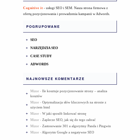
Cognitive it
- usługi SEO i SEM. Nasza strona firmowa z
ofertą pozycjonowania i prowadzenia kampanii w Adwords.
POGRUPOWANE
SEO
NARZĘDZIA SEO
CASE STUDY
ADWORDS
NAJNOWSZE KOMENTARZE
Mizor
-
Ile kosztuje pozycjonowanie strony – analiza
kosztów
Mizor
-
Optymalizacja słów kluczowych na stronie z
użyciem html
Mizor
-
W jaki sposób linkować stronę
Mizor
-
Zaplecze SEO, jak się do tego zabrać
Mizor
-
Zastosowanie 301 a algorytmy Panda i Pingwin
Mizor
-
Algorytm Google a negatywne SEO