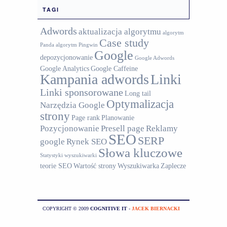
TAGI
Adwords
aktualizacja algorytmu
algorytm
Case study
Panda
algorytm Pingwin
Google
depozycjonowanie
Google Adwords
Google Analytics
Google Caffeine
Kampania adwords
Linki
Linki sponsorowane
Long tail
Optymalizacja
Narzędzia Google
strony
Page rank
Planowanie
Pozycjonowanie
Presell page
Reklamy
SEO
SERP
google
Rynek SEO
Słowa kluczowe
Statystyki wyszukiwarki
teorie SEO
Wartość strony
Wyszukiwarka
Zaplecze
COPYRIGHT © 2009
COGNITIVE IT
-
JACEK BIERNACKI