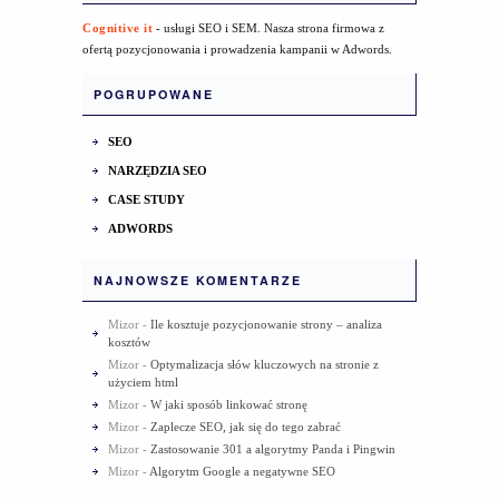
Cognitive it
- usługi SEO i SEM. Nasza strona firmowa z
ofertą pozycjonowania i prowadzenia kampanii w Adwords.
POGRUPOWANE
SEO
NARZĘDZIA SEO
CASE STUDY
ADWORDS
NAJNOWSZE KOMENTARZE
Mizor
-
Ile kosztuje pozycjonowanie strony – analiza
kosztów
Mizor
-
Optymalizacja słów kluczowych na stronie z
użyciem html
Mizor
-
W jaki sposób linkować stronę
Mizor
-
Zaplecze SEO, jak się do tego zabrać
Mizor
-
Zastosowanie 301 a algorytmy Panda i Pingwin
Mizor
-
Algorytm Google a negatywne SEO