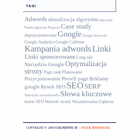
TAGI
Adwords
aktualizacja algorytmu
algorytm
Case study
Panda
algorytm Pingwin
Google
depozycjonowanie
Google Adwords
Google Analytics
Google Caffeine
Kampania adwords
Linki
Linki sponsorowane
Long tail
Optymalizacja
Narzędzia Google
strony
Page rank
Planowanie
Pozycjonowanie
Presell page
Reklamy
SEO
SERP
google
Rynek SEO
Słowa kluczowe
Statystyki wyszukiwarki
teorie SEO
Wartość strony
Wyszukiwarka
Zaplecze
COPYRIGHT © 2009
COGNITIVE IT
-
JACEK BIERNACKI