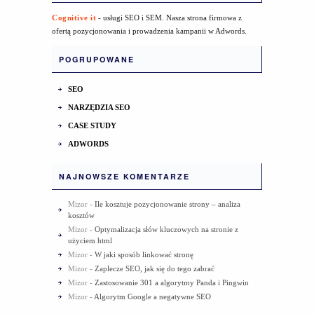
Cognitive it
- usługi SEO i SEM. Nasza strona firmowa z
ofertą pozycjonowania i prowadzenia kampanii w Adwords.
POGRUPOWANE
SEO
NARZĘDZIA SEO
CASE STUDY
ADWORDS
NAJNOWSZE KOMENTARZE
Mizor
-
Ile kosztuje pozycjonowanie strony – analiza
kosztów
Mizor
-
Optymalizacja słów kluczowych na stronie z
użyciem html
Mizor
-
W jaki sposób linkować stronę
Mizor
-
Zaplecze SEO, jak się do tego zabrać
Mizor
-
Zastosowanie 301 a algorytmy Panda i Pingwin
Mizor
-
Algorytm Google a negatywne SEO