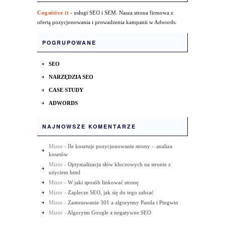
Cognitive it
- usługi SEO i SEM. Nasza strona firmowa z
ofertą pozycjonowania i prowadzenia kampanii w Adwords.
POGRUPOWANE
SEO
NARZĘDZIA SEO
CASE STUDY
ADWORDS
NAJNOWSZE KOMENTARZE
Mizor
-
Ile kosztuje pozycjonowanie strony – analiza
kosztów
Mizor
-
Optymalizacja słów kluczowych na stronie z
użyciem html
Mizor
-
W jaki sposób linkować stronę
Mizor
-
Zaplecze SEO, jak się do tego zabrać
Mizor
-
Zastosowanie 301 a algorytmy Panda i Pingwin
Mizor
-
Algorytm Google a negatywne SEO