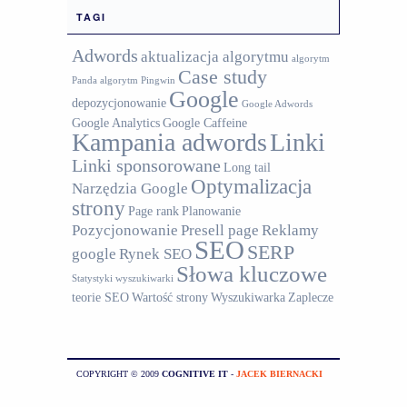
TAGI
Adwords
aktualizacja algorytmu
algorytm
Case study
Panda
algorytm Pingwin
Google
depozycjonowanie
Google Adwords
Google Analytics
Google Caffeine
Kampania adwords
Linki
Linki sponsorowane
Long tail
Optymalizacja
Narzędzia Google
strony
Page rank
Planowanie
Pozycjonowanie
Presell page
Reklamy
SEO
SERP
google
Rynek SEO
Słowa kluczowe
Statystyki wyszukiwarki
teorie SEO
Wartość strony
Wyszukiwarka
Zaplecze
COPYRIGHT © 2009
COGNITIVE IT
-
JACEK BIERNACKI