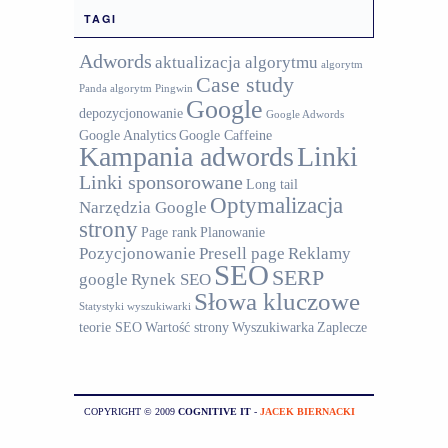
TAGI
Adwords
aktualizacja algorytmu
algorytm
Case study
Panda
algorytm Pingwin
Google
depozycjonowanie
Google Adwords
Google Analytics
Google Caffeine
Kampania adwords
Linki
Linki sponsorowane
Long tail
Optymalizacja
Narzędzia Google
strony
Page rank
Planowanie
Pozycjonowanie
Presell page
Reklamy
SEO
SERP
google
Rynek SEO
Słowa kluczowe
Statystyki wyszukiwarki
teorie SEO
Wartość strony
Wyszukiwarka
Zaplecze
COPYRIGHT © 2009
COGNITIVE IT
-
JACEK BIERNACKI