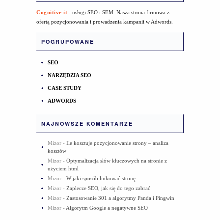
Cognitive it
- usługi SEO i SEM. Nasza strona firmowa z
ofertą pozycjonowania i prowadzenia kampanii w Adwords.
POGRUPOWANE
SEO
NARZĘDZIA SEO
CASE STUDY
ADWORDS
NAJNOWSZE KOMENTARZE
Mizor
-
Ile kosztuje pozycjonowanie strony – analiza
kosztów
Mizor
-
Optymalizacja słów kluczowych na stronie z
użyciem html
Mizor
-
W jaki sposób linkować stronę
Mizor
-
Zaplecze SEO, jak się do tego zabrać
Mizor
-
Zastosowanie 301 a algorytmy Panda i Pingwin
Mizor
-
Algorytm Google a negatywne SEO