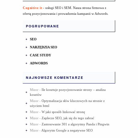
Cognitive it
- usługi SEO i SEM. Nasza strona firmowa z
ofertą pozycjonowania i prowadzenia kampanii w Adwords.
POGRUPOWANE
SEO
NARZĘDZIA SEO
CASE STUDY
ADWORDS
NAJNOWSZE KOMENTARZE
Mizor
-
Ile kosztuje pozycjonowanie strony – analiza
kosztów
Mizor
-
Optymalizacja słów kluczowych na stronie z
użyciem html
Mizor
-
W jaki sposób linkować stronę
Mizor
-
Zaplecze SEO, jak się do tego zabrać
Mizor
-
Zastosowanie 301 a algorytmy Panda i Pingwin
Mizor
-
Algorytm Google a negatywne SEO