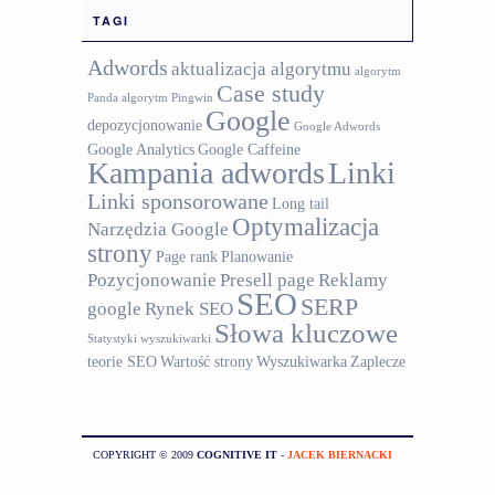
TAGI
Adwords
aktualizacja algorytmu
algorytm
Case study
Panda
algorytm Pingwin
Google
depozycjonowanie
Google Adwords
Google Analytics
Google Caffeine
Kampania adwords
Linki
Linki sponsorowane
Long tail
Optymalizacja
Narzędzia Google
strony
Page rank
Planowanie
Pozycjonowanie
Presell page
Reklamy
SEO
SERP
google
Rynek SEO
Słowa kluczowe
Statystyki wyszukiwarki
teorie SEO
Wartość strony
Wyszukiwarka
Zaplecze
COPYRIGHT © 2009
COGNITIVE IT
-
JACEK BIERNACKI