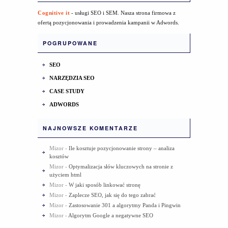
Cognitive it
- usługi SEO i SEM. Nasza strona firmowa z
ofertą pozycjonowania i prowadzenia kampanii w Adwords.
POGRUPOWANE
SEO
NARZĘDZIA SEO
CASE STUDY
ADWORDS
NAJNOWSZE KOMENTARZE
Mizor
-
Ile kosztuje pozycjonowanie strony – analiza
kosztów
Mizor
-
Optymalizacja słów kluczowych na stronie z
użyciem html
Mizor
-
W jaki sposób linkować stronę
Mizor
-
Zaplecze SEO, jak się do tego zabrać
Mizor
-
Zastosowanie 301 a algorytmy Panda i Pingwin
Mizor
-
Algorytm Google a negatywne SEO