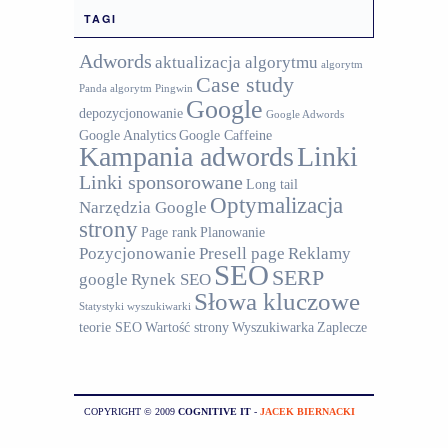
TAGI
Adwords
aktualizacja algorytmu
algorytm
Case study
Panda
algorytm Pingwin
Google
depozycjonowanie
Google Adwords
Google Analytics
Google Caffeine
Kampania adwords
Linki
Linki sponsorowane
Long tail
Optymalizacja
Narzędzia Google
strony
Page rank
Planowanie
Pozycjonowanie
Presell page
Reklamy
SEO
SERP
google
Rynek SEO
Słowa kluczowe
Statystyki wyszukiwarki
teorie SEO
Wartość strony
Wyszukiwarka
Zaplecze
COPYRIGHT © 2009
COGNITIVE IT
-
JACEK BIERNACKI