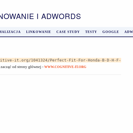
ONOWANIE I ADWORDS
MALIZACJA
LINKOWANIE
CASE STUDY
TESTY
GOOGLE
ADW
nitive-it.org/1041324/Perfect-Fit-For-Honda-B-D-H-F-
ż zacząć od strony głównej -
WWW.COGNITIVE-IT.ORG