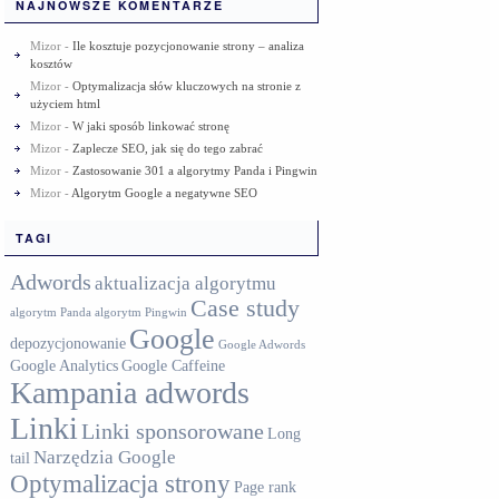
NAJNOWSZE KOMENTARZE
Mizor
-
Ile kosztuje pozycjonowanie strony – analiza
kosztów
Mizor
-
Optymalizacja słów kluczowych na stronie z
użyciem html
Mizor
-
W jaki sposób linkować stronę
Mizor
-
Zaplecze SEO, jak się do tego zabrać
Mizor
-
Zastosowanie 301 a algorytmy Panda i Pingwin
Mizor
-
Algorytm Google a negatywne SEO
TAGI
Adwords
aktualizacja algorytmu
Case study
algorytm Panda
algorytm Pingwin
Google
depozycjonowanie
Google Adwords
Google Analytics
Google Caffeine
Kampania adwords
Linki
Linki sponsorowane
Long
Narzędzia Google
tail
Optymalizacja strony
Page rank