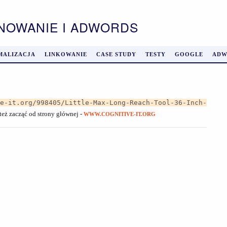
ONOWANIE I ADWORDS
MALIZACJA
LINKOWANIE
CASE STUDY
TESTY
GOOGLE
ADW
ve-it.org/998405/Little-Max-Long-Reach-Tool-36-Inch-
 też zacząć od strony głównej -
WWW.COGNITIVE-IT.ORG