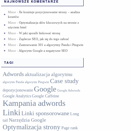
NAJNOWSZE KOMENTARZE
Mizor
-
Ile kosztuje pozycjonowanie strony – analiza
kosztów
Mizor
-
Optymalizacja słów kluczowych na stronie z
użyciem html
Mizor
-
W jaki sposób linkować stronę
Mizor
-
Zaplecze SEO, jak się do tego zabrać
Mizor
-
Zastosowanie 301 a algorytmy Panda i Pingwin
Mizor
-
Algorytm Google a negatywne SEO
TAGI
Adwords
aktualizacja algorytmu
Case study
algorytm Panda
algorytm Pingwin
Google
depozycjonowanie
Google Adwords
Google Analytics
Google Caffeine
Kampania adwords
Linki
Linki sponsorowane
Long
Narzędzia Google
tail
Optymalizacja strony
Page rank