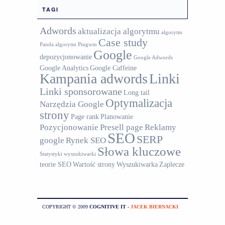
TAGI
Adwords
aktualizacja algorytmu
algorytm
Case study
Panda
algorytm Pingwin
Google
depozycjonowanie
Google Adwords
Google Analytics
Google Caffeine
Kampania adwords
Linki
Linki sponsorowane
Long tail
Optymalizacja
Narzędzia Google
strony
Page rank
Planowanie
Pozycjonowanie
Presell page
Reklamy
SEO
SERP
google
Rynek SEO
Słowa kluczowe
Statystyki wyszukiwarki
teorie SEO
Wartość strony
Wyszukiwarka
Zaplecze
COPYRIGHT © 2009
COGNITIVE IT
-
JACEK BIERNACKI