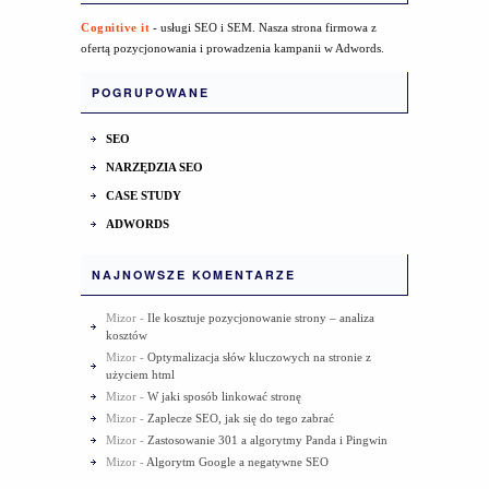
Cognitive it
- usługi SEO i SEM. Nasza strona firmowa z
ofertą pozycjonowania i prowadzenia kampanii w Adwords.
POGRUPOWANE
SEO
NARZĘDZIA SEO
CASE STUDY
ADWORDS
NAJNOWSZE KOMENTARZE
Mizor
-
Ile kosztuje pozycjonowanie strony – analiza
kosztów
Mizor
-
Optymalizacja słów kluczowych na stronie z
użyciem html
Mizor
-
W jaki sposób linkować stronę
Mizor
-
Zaplecze SEO, jak się do tego zabrać
Mizor
-
Zastosowanie 301 a algorytmy Panda i Pingwin
Mizor
-
Algorytm Google a negatywne SEO