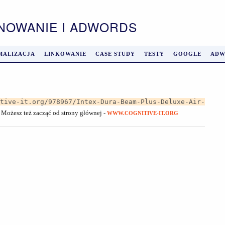
ONOWANIE I ADWORDS
MALIZACJA
LINKOWANIE
CASE STUDY
TESTY
GOOGLE
ADW
itive-it.org/978967/Intex-Dura-Beam-Plus-Deluxe-Air-
. Możesz też zacząć od strony głównej -
WWW.COGNITIVE-IT.ORG