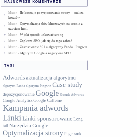
NAJNOWSZE KOMENTARZE
Mizor
-
Ile kosztuje pozycjonowanie strony – analiza
kosztów
Mizor
-
Optymalizacja słów kluczowych na stronie z
użyciem html
Mizor
-
W jaki sposób linkować stronę
Mizor
-
Zaplecze SEO, jak się do tego zabrać
Mizor
-
Zastosowanie 301 a algorytmy Panda i Pingwin
Mizor
-
Algorytm Google a negatywne SEO
TAGI
Adwords
aktualizacja algorytmu
Case study
algorytm Panda
algorytm Pingwin
Google
depozycjonowanie
Google Adwords
Google Analytics
Google Caffeine
Kampania adwords
Linki
Linki sponsorowane
Long
Narzędzia Google
tail
Optymalizacja strony
Page rank