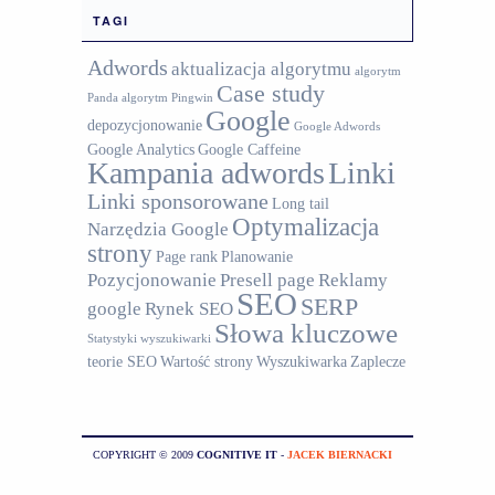
TAGI
Adwords
aktualizacja algorytmu
algorytm
Case study
Panda
algorytm Pingwin
Google
depozycjonowanie
Google Adwords
Google Analytics
Google Caffeine
Kampania adwords
Linki
Linki sponsorowane
Long tail
Optymalizacja
Narzędzia Google
strony
Page rank
Planowanie
Pozycjonowanie
Presell page
Reklamy
SEO
SERP
google
Rynek SEO
Słowa kluczowe
Statystyki wyszukiwarki
teorie SEO
Wartość strony
Wyszukiwarka
Zaplecze
COPYRIGHT © 2009
COGNITIVE IT
-
JACEK BIERNACKI