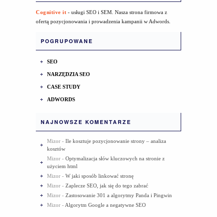
Cognitive it
- usługi SEO i SEM. Nasza strona firmowa z
ofertą pozycjonowania i prowadzenia kampanii w Adwords.
POGRUPOWANE
SEO
NARZĘDZIA SEO
CASE STUDY
ADWORDS
NAJNOWSZE KOMENTARZE
Mizor
-
Ile kosztuje pozycjonowanie strony – analiza
kosztów
Mizor
-
Optymalizacja słów kluczowych na stronie z
użyciem html
Mizor
-
W jaki sposób linkować stronę
Mizor
-
Zaplecze SEO, jak się do tego zabrać
Mizor
-
Zastosowanie 301 a algorytmy Panda i Pingwin
Mizor
-
Algorytm Google a negatywne SEO