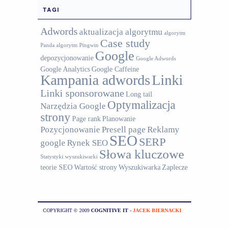
TAGI
Adwords
aktualizacja algorytmu
algorytm
Case study
Panda
algorytm Pingwin
Google
depozycjonowanie
Google Adwords
Google Analytics
Google Caffeine
Kampania adwords
Linki
Linki sponsorowane
Long tail
Optymalizacja
Narzędzia Google
strony
Page rank
Planowanie
Pozycjonowanie
Presell page
Reklamy
SEO
SERP
google
Rynek SEO
Słowa kluczowe
Statystyki wyszukiwarki
teorie SEO
Wartość strony
Wyszukiwarka
Zaplecze
COPYRIGHT © 2009
COGNITIVE IT
-
JACEK BIERNACKI