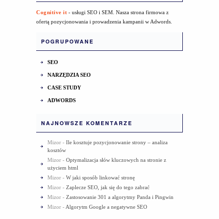
Cognitive it
- usługi SEO i SEM. Nasza strona firmowa z
ofertą pozycjonowania i prowadzenia kampanii w Adwords.
POGRUPOWANE
SEO
NARZĘDZIA SEO
CASE STUDY
ADWORDS
NAJNOWSZE KOMENTARZE
Mizor
-
Ile kosztuje pozycjonowanie strony – analiza
kosztów
Mizor
-
Optymalizacja słów kluczowych na stronie z
użyciem html
Mizor
-
W jaki sposób linkować stronę
Mizor
-
Zaplecze SEO, jak się do tego zabrać
Mizor
-
Zastosowanie 301 a algorytmy Panda i Pingwin
Mizor
-
Algorytm Google a negatywne SEO