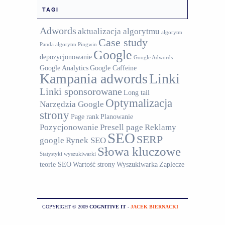
TAGI
Adwords
aktualizacja algorytmu
algorytm
Case study
Panda
algorytm Pingwin
Google
depozycjonowanie
Google Adwords
Google Analytics
Google Caffeine
Kampania adwords
Linki
Linki sponsorowane
Long tail
Optymalizacja
Narzędzia Google
strony
Page rank
Planowanie
Pozycjonowanie
Presell page
Reklamy
SEO
SERP
google
Rynek SEO
Słowa kluczowe
Statystyki wyszukiwarki
teorie SEO
Wartość strony
Wyszukiwarka
Zaplecze
COPYRIGHT © 2009
COGNITIVE IT
-
JACEK BIERNACKI