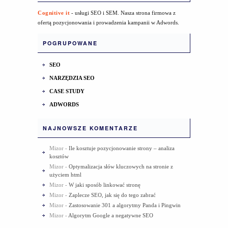
Cognitive it
- usługi SEO i SEM. Nasza strona firmowa z
ofertą pozycjonowania i prowadzenia kampanii w Adwords.
POGRUPOWANE
SEO
NARZĘDZIA SEO
CASE STUDY
ADWORDS
NAJNOWSZE KOMENTARZE
Mizor
-
Ile kosztuje pozycjonowanie strony – analiza
kosztów
Mizor
-
Optymalizacja słów kluczowych na stronie z
użyciem html
Mizor
-
W jaki sposób linkować stronę
Mizor
-
Zaplecze SEO, jak się do tego zabrać
Mizor
-
Zastosowanie 301 a algorytmy Panda i Pingwin
Mizor
-
Algorytm Google a negatywne SEO