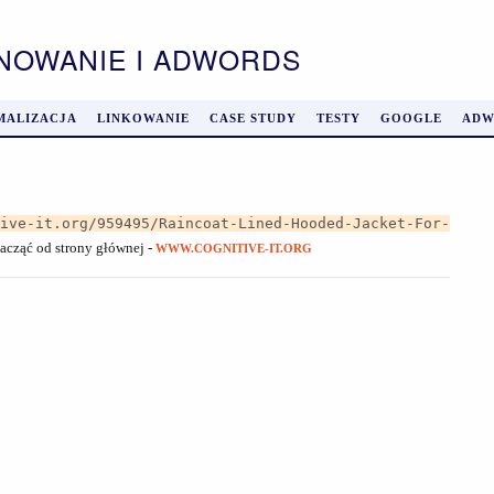
ONOWANIE I ADWORDS
MALIZACJA
LINKOWANIE
CASE STUDY
TESTY
GOOGLE
ADW
tive-it.org/959495/Raincoat-Lined-Hooded-Jacket-For-
zacząć od strony głównej -
WWW.COGNITIVE-IT.ORG