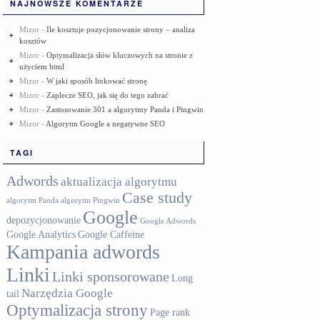
NAJNOWSZE KOMENTARZE
Mizor
-
Ile kosztuje pozycjonowanie strony – analiza
kosztów
Mizor
-
Optymalizacja słów kluczowych na stronie z
użyciem html
Mizor
-
W jaki sposób linkować stronę
Mizor
-
Zaplecze SEO, jak się do tego zabrać
Mizor
-
Zastosowanie 301 a algorytmy Panda i Pingwin
Mizor
-
Algorytm Google a negatywne SEO
TAGI
Adwords
aktualizacja algorytmu
Case study
algorytm Panda
algorytm Pingwin
Google
depozycjonowanie
Google Adwords
Google Analytics
Google Caffeine
Kampania adwords
Linki
Linki sponsorowane
Long
Narzędzia Google
tail
Optymalizacja strony
Page rank