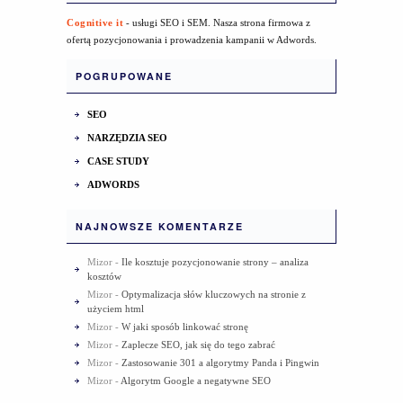
Cognitive it
- usługi SEO i SEM. Nasza strona firmowa z
ofertą pozycjonowania i prowadzenia kampanii w Adwords.
POGRUPOWANE
SEO
NARZĘDZIA SEO
CASE STUDY
ADWORDS
NAJNOWSZE KOMENTARZE
Mizor
-
Ile kosztuje pozycjonowanie strony – analiza
kosztów
Mizor
-
Optymalizacja słów kluczowych na stronie z
użyciem html
Mizor
-
W jaki sposób linkować stronę
Mizor
-
Zaplecze SEO, jak się do tego zabrać
Mizor
-
Zastosowanie 301 a algorytmy Panda i Pingwin
Mizor
-
Algorytm Google a negatywne SEO