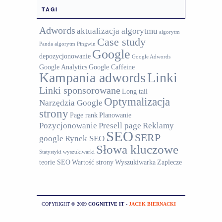
TAGI
Adwords
aktualizacja algorytmu
algorytm
Case study
Panda
algorytm Pingwin
Google
depozycjonowanie
Google Adwords
Google Analytics
Google Caffeine
Kampania adwords
Linki
Linki sponsorowane
Long tail
Optymalizacja
Narzędzia Google
strony
Page rank
Planowanie
Pozycjonowanie
Presell page
Reklamy
SEO
SERP
google
Rynek SEO
Słowa kluczowe
Statystyki wyszukiwarki
teorie SEO
Wartość strony
Wyszukiwarka
Zaplecze
COPYRIGHT © 2009
COGNITIVE IT
-
JACEK BIERNACKI