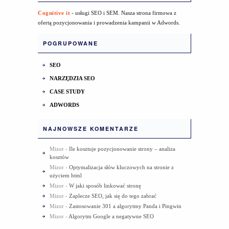
Cognitive it
- usługi SEO i SEM. Nasza strona firmowa z
ofertą pozycjonowania i prowadzenia kampanii w Adwords.
POGRUPOWANE
SEO
NARZĘDZIA SEO
CASE STUDY
ADWORDS
NAJNOWSZE KOMENTARZE
Mizor
-
Ile kosztuje pozycjonowanie strony – analiza
kosztów
Mizor
-
Optymalizacja słów kluczowych na stronie z
użyciem html
Mizor
-
W jaki sposób linkować stronę
Mizor
-
Zaplecze SEO, jak się do tego zabrać
Mizor
-
Zastosowanie 301 a algorytmy Panda i Pingwin
Mizor
-
Algorytm Google a negatywne SEO