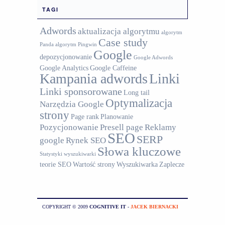
TAGI
Adwords
aktualizacja algorytmu
algorytm
Case study
Panda
algorytm Pingwin
Google
depozycjonowanie
Google Adwords
Google Analytics
Google Caffeine
Kampania adwords
Linki
Linki sponsorowane
Long tail
Optymalizacja
Narzędzia Google
strony
Page rank
Planowanie
Pozycjonowanie
Presell page
Reklamy
SEO
SERP
google
Rynek SEO
Słowa kluczowe
Statystyki wyszukiwarki
teorie SEO
Wartość strony
Wyszukiwarka
Zaplecze
COPYRIGHT © 2009
COGNITIVE IT
-
JACEK BIERNACKI