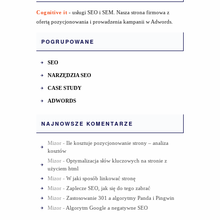
Cognitive it
- usługi SEO i SEM. Nasza strona firmowa z
ofertą pozycjonowania i prowadzenia kampanii w Adwords.
POGRUPOWANE
SEO
NARZĘDZIA SEO
CASE STUDY
ADWORDS
NAJNOWSZE KOMENTARZE
Mizor
-
Ile kosztuje pozycjonowanie strony – analiza
kosztów
Mizor
-
Optymalizacja słów kluczowych na stronie z
użyciem html
Mizor
-
W jaki sposób linkować stronę
Mizor
-
Zaplecze SEO, jak się do tego zabrać
Mizor
-
Zastosowanie 301 a algorytmy Panda i Pingwin
Mizor
-
Algorytm Google a negatywne SEO