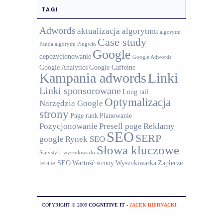
TAGI
Adwords
aktualizacja algorytmu
algorytm
Case study
Panda
algorytm Pingwin
Google
depozycjonowanie
Google Adwords
Google Analytics
Google Caffeine
Kampania adwords
Linki
Linki sponsorowane
Long tail
Optymalizacja
Narzędzia Google
strony
Page rank
Planowanie
Pozycjonowanie
Presell page
Reklamy
SEO
SERP
google
Rynek SEO
Słowa kluczowe
Statystyki wyszukiwarki
teorie SEO
Wartość strony
Wyszukiwarka
Zaplecze
COPYRIGHT © 2009
COGNITIVE IT
-
JACEK BIERNACKI