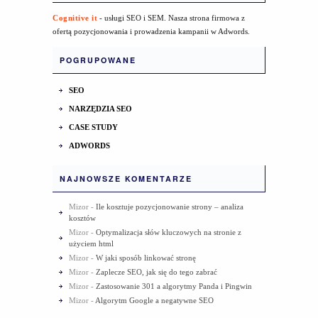
Cognitive it
- usługi SEO i SEM. Nasza strona firmowa z
ofertą pozycjonowania i prowadzenia kampanii w Adwords.
POGRUPOWANE
SEO
NARZĘDZIA SEO
CASE STUDY
ADWORDS
NAJNOWSZE KOMENTARZE
Mizor
-
Ile kosztuje pozycjonowanie strony – analiza
kosztów
Mizor
-
Optymalizacja słów kluczowych na stronie z
użyciem html
Mizor
-
W jaki sposób linkować stronę
Mizor
-
Zaplecze SEO, jak się do tego zabrać
Mizor
-
Zastosowanie 301 a algorytmy Panda i Pingwin
Mizor
-
Algorytm Google a negatywne SEO