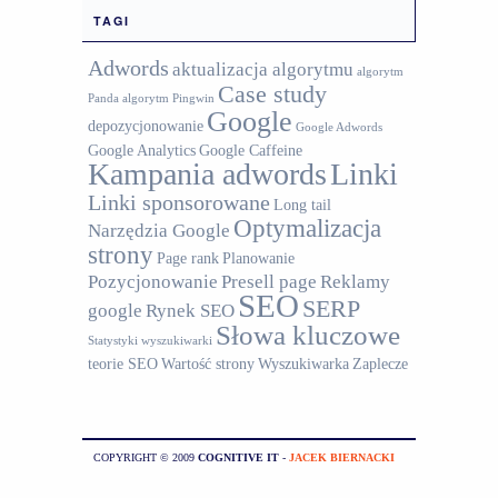
TAGI
Adwords
aktualizacja algorytmu
algorytm
Case study
Panda
algorytm Pingwin
Google
depozycjonowanie
Google Adwords
Google Analytics
Google Caffeine
Kampania adwords
Linki
Linki sponsorowane
Long tail
Optymalizacja
Narzędzia Google
strony
Page rank
Planowanie
Pozycjonowanie
Presell page
Reklamy
SEO
SERP
google
Rynek SEO
Słowa kluczowe
Statystyki wyszukiwarki
teorie SEO
Wartość strony
Wyszukiwarka
Zaplecze
COPYRIGHT © 2009
COGNITIVE IT
-
JACEK BIERNACKI