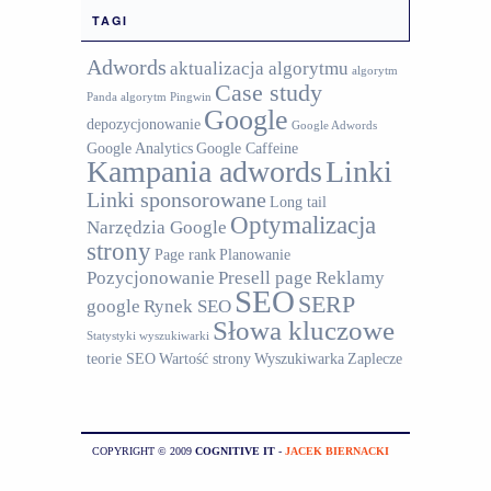
TAGI
Adwords
aktualizacja algorytmu
algorytm
Case study
Panda
algorytm Pingwin
Google
depozycjonowanie
Google Adwords
Google Analytics
Google Caffeine
Kampania adwords
Linki
Linki sponsorowane
Long tail
Optymalizacja
Narzędzia Google
strony
Page rank
Planowanie
Pozycjonowanie
Presell page
Reklamy
SEO
SERP
google
Rynek SEO
Słowa kluczowe
Statystyki wyszukiwarki
teorie SEO
Wartość strony
Wyszukiwarka
Zaplecze
COPYRIGHT © 2009
COGNITIVE IT
-
JACEK BIERNACKI