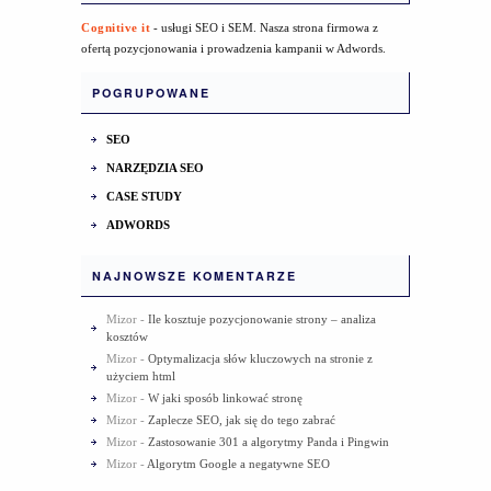
Cognitive it
- usługi SEO i SEM. Nasza strona firmowa z
ofertą pozycjonowania i prowadzenia kampanii w Adwords.
POGRUPOWANE
SEO
NARZĘDZIA SEO
CASE STUDY
ADWORDS
NAJNOWSZE KOMENTARZE
Mizor
-
Ile kosztuje pozycjonowanie strony – analiza
kosztów
Mizor
-
Optymalizacja słów kluczowych na stronie z
użyciem html
Mizor
-
W jaki sposób linkować stronę
Mizor
-
Zaplecze SEO, jak się do tego zabrać
Mizor
-
Zastosowanie 301 a algorytmy Panda i Pingwin
Mizor
-
Algorytm Google a negatywne SEO