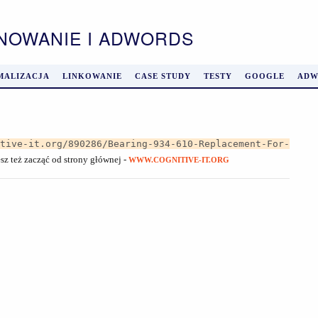
ONOWANIE I ADWORDS
MALIZACJA
LINKOWANIE
CASE STUDY
TESTY
GOOGLE
ADW
itive-it.org/890286/Bearing-934-610-Replacement-For-
sz też zacząć od strony głównej -
WWW.COGNITIVE-IT.ORG