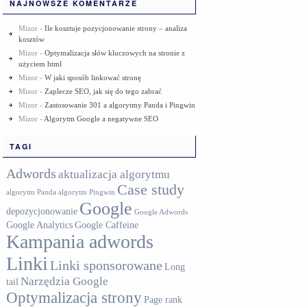
NAJNOWSZE KOMENTARZE
Mizor
-
Ile kosztuje pozycjonowanie strony – analiza
kosztów
Mizor
-
Optymalizacja słów kluczowych na stronie z
użyciem html
Mizor
-
W jaki sposób linkować stronę
Mizor
-
Zaplecze SEO, jak się do tego zabrać
Mizor
-
Zastosowanie 301 a algorytmy Panda i Pingwin
Mizor
-
Algorytm Google a negatywne SEO
TAGI
Adwords
aktualizacja algorytmu
Case study
algorytm Panda
algorytm Pingwin
Google
depozycjonowanie
Google Adwords
Google Analytics
Google Caffeine
Kampania adwords
Linki
Linki sponsorowane
Long
Narzędzia Google
tail
Optymalizacja strony
Page rank