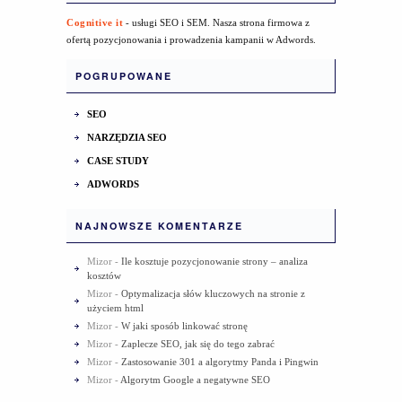
Cognitive it
- usługi SEO i SEM. Nasza strona firmowa z
ofertą pozycjonowania i prowadzenia kampanii w Adwords.
POGRUPOWANE
SEO
NARZĘDZIA SEO
CASE STUDY
ADWORDS
NAJNOWSZE KOMENTARZE
Mizor
-
Ile kosztuje pozycjonowanie strony – analiza
kosztów
Mizor
-
Optymalizacja słów kluczowych na stronie z
użyciem html
Mizor
-
W jaki sposób linkować stronę
Mizor
-
Zaplecze SEO, jak się do tego zabrać
Mizor
-
Zastosowanie 301 a algorytmy Panda i Pingwin
Mizor
-
Algorytm Google a negatywne SEO