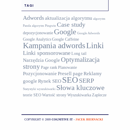
TAGI
Adwords
aktualizacja algorytmu
algorytm
Case study
Panda
algorytm Pingwin
Google
depozycjonowanie
Google Adwords
Google Analytics
Google Caffeine
Kampania adwords
Linki
Linki sponsorowane
Long tail
Optymalizacja
Narzędzia Google
strony
Page rank
Planowanie
Pozycjonowanie
Presell page
Reklamy
SEO
SERP
google
Rynek SEO
Słowa kluczowe
Statystyki wyszukiwarki
teorie SEO
Wartość strony
Wyszukiwarka
Zaplecze
COPYRIGHT © 2009
COGNITIVE IT
-
JACEK BIERNACKI