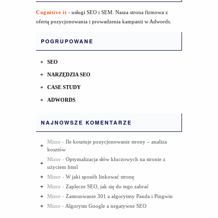
Cognitive it
- usługi SEO i SEM. Nasza strona firmowa z
ofertą pozycjonowania i prowadzenia kampanii w Adwords.
POGRUPOWANE
SEO
NARZĘDZIA SEO
CASE STUDY
ADWORDS
NAJNOWSZE KOMENTARZE
Mizor
-
Ile kosztuje pozycjonowanie strony – analiza
kosztów
Mizor
-
Optymalizacja słów kluczowych na stronie z
użyciem html
Mizor
-
W jaki sposób linkować stronę
Mizor
-
Zaplecze SEO, jak się do tego zabrać
Mizor
-
Zastosowanie 301 a algorytmy Panda i Pingwin
Mizor
-
Algorytm Google a negatywne SEO