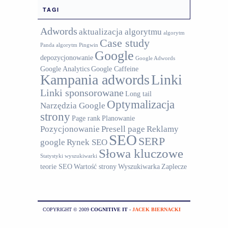
TAGI
Adwords
aktualizacja algorytmu
algorytm
Case study
Panda
algorytm Pingwin
Google
depozycjonowanie
Google Adwords
Google Analytics
Google Caffeine
Kampania adwords
Linki
Linki sponsorowane
Long tail
Optymalizacja
Narzędzia Google
strony
Page rank
Planowanie
Pozycjonowanie
Presell page
Reklamy
SEO
SERP
google
Rynek SEO
Słowa kluczowe
Statystyki wyszukiwarki
teorie SEO
Wartość strony
Wyszukiwarka
Zaplecze
COPYRIGHT © 2009
COGNITIVE IT
-
JACEK BIERNACKI