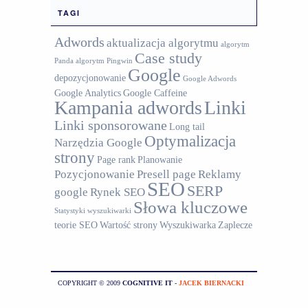
TAGI
Adwords
aktualizacja algorytmu
algorytm
Case study
Panda
algorytm Pingwin
Google
depozycjonowanie
Google Adwords
Google Analytics
Google Caffeine
Kampania adwords
Linki
Linki sponsorowane
Long tail
Optymalizacja
Narzędzia Google
strony
Page rank
Planowanie
Pozycjonowanie
Presell page
Reklamy
SEO
SERP
google
Rynek SEO
Słowa kluczowe
Statystyki wyszukiwarki
teorie SEO
Wartość strony
Wyszukiwarka
Zaplecze
COPYRIGHT © 2009
COGNITIVE IT
-
JACEK BIERNACKI