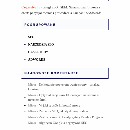
Cognitive it
- usługi SEO i SEM. Nasza strona firmowa z
ofertą pozycjonowania i prowadzenia kampanii w Adwords.
POGRUPOWANE
SEO
NARZĘDZIA SEO
CASE STUDY
ADWORDS
NAJNOWSZE KOMENTARZE
Mizor
-
Ile kosztuje pozycjonowanie strony – analiza
kosztów
Mizor
-
Optymalizacja słów kluczowych na stronie z
użyciem html
Mizor
-
W jaki sposób linkować stronę
Mizor
-
Zaplecze SEO, jak się do tego zabrać
Mizor
-
Zastosowanie 301 a algorytmy Panda i Pingwin
Mizor
-
Algorytm Google a negatywne SEO