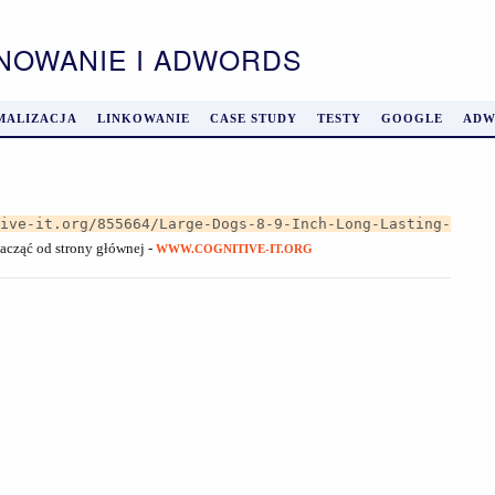
ONOWANIE I ADWORDS
MALIZACJA
LINKOWANIE
CASE STUDY
TESTY
GOOGLE
ADW
tive-it.org/855664/Large-Dogs-8-9-Inch-Long-Lasting-
zacząć od strony głównej -
WWW.COGNITIVE-IT.ORG