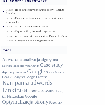
NAJNOWSZE KOMENTARZE
Mizor
-
Ile kosztuje pozycjonowanie strony – analiza
kosztów
Mizor
-
Optymalizacja słów kluczowych na stronie z
użyciem html
Mizor
-
W jaki sposób linkować stronę
Mizor
-
Zaplecze SEO, jak się do tego zabrać
Mizor
-
Zastosowanie 301 a algorytmy Panda i Pingwin
Mizor
-
Algorytm Google a negatywne SEO
TAGI
Adwords
aktualizacja algorytmu
Case study
algorytm Panda
algorytm Pingwin
Google
depozycjonowanie
Google Adwords
Google Analytics
Google Caffeine
Kampania adwords
Linki
Linki sponsorowane
Long
Narzędzia Google
tail
Optymalizacja strony
Page rank