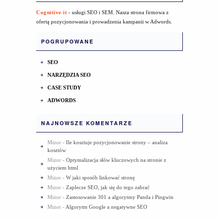
Cognitive it
- usługi SEO i SEM. Nasza strona firmowa z
ofertą pozycjonowania i prowadzenia kampanii w Adwords.
POGRUPOWANE
SEO
NARZĘDZIA SEO
CASE STUDY
ADWORDS
NAJNOWSZE KOMENTARZE
Mizor
-
Ile kosztuje pozycjonowanie strony – analiza
kosztów
Mizor
-
Optymalizacja słów kluczowych na stronie z
użyciem html
Mizor
-
W jaki sposób linkować stronę
Mizor
-
Zaplecze SEO, jak się do tego zabrać
Mizor
-
Zastosowanie 301 a algorytmy Panda i Pingwin
Mizor
-
Algorytm Google a negatywne SEO