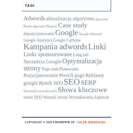
TAGI
Adwords
aktualizacja algorytmu
algorytm
Case study
Panda
algorytm Pingwin
Google
depozycjonowanie
Google Adwords
Google Analytics
Google Caffeine
Kampania adwords
Linki
Linki sponsorowane
Long tail
Optymalizacja
Narzędzia Google
strony
Page rank
Planowanie
Pozycjonowanie
Presell page
Reklamy
SEO
SERP
google
Rynek SEO
Słowa kluczowe
Statystyki wyszukiwarki
teorie SEO
Wartość strony
Wyszukiwarka
Zaplecze
COPYRIGHT © 2009
COGNITIVE IT
-
JACEK BIERNACKI