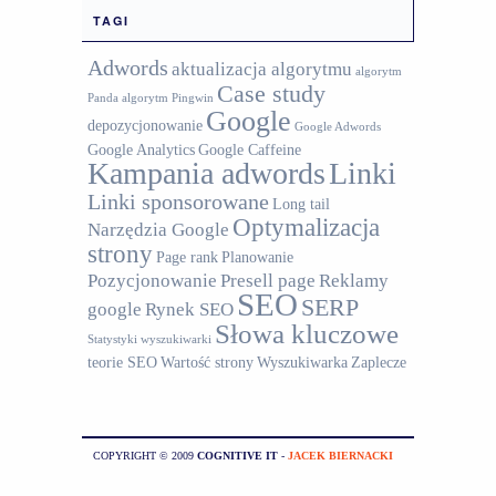
TAGI
Adwords
aktualizacja algorytmu
algorytm
Case study
Panda
algorytm Pingwin
Google
depozycjonowanie
Google Adwords
Google Analytics
Google Caffeine
Kampania adwords
Linki
Linki sponsorowane
Long tail
Optymalizacja
Narzędzia Google
strony
Page rank
Planowanie
Pozycjonowanie
Presell page
Reklamy
SEO
SERP
google
Rynek SEO
Słowa kluczowe
Statystyki wyszukiwarki
teorie SEO
Wartość strony
Wyszukiwarka
Zaplecze
COPYRIGHT © 2009
COGNITIVE IT
-
JACEK BIERNACKI