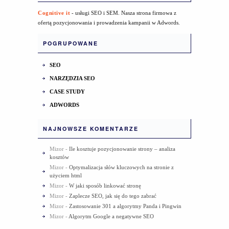
Cognitive it
- usługi SEO i SEM. Nasza strona firmowa z
ofertą pozycjonowania i prowadzenia kampanii w Adwords.
POGRUPOWANE
SEO
NARZĘDZIA SEO
CASE STUDY
ADWORDS
NAJNOWSZE KOMENTARZE
Mizor
-
Ile kosztuje pozycjonowanie strony – analiza
kosztów
Mizor
-
Optymalizacja słów kluczowych na stronie z
użyciem html
Mizor
-
W jaki sposób linkować stronę
Mizor
-
Zaplecze SEO, jak się do tego zabrać
Mizor
-
Zastosowanie 301 a algorytmy Panda i Pingwin
Mizor
-
Algorytm Google a negatywne SEO