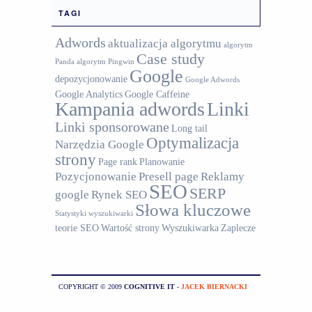
TAGI
Adwords
aktualizacja algorytmu
algorytm
Case study
Panda
algorytm Pingwin
Google
depozycjonowanie
Google Adwords
Google Analytics
Google Caffeine
Kampania adwords
Linki
Linki sponsorowane
Long tail
Optymalizacja
Narzędzia Google
strony
Page rank
Planowanie
Pozycjonowanie
Presell page
Reklamy
SEO
SERP
google
Rynek SEO
Słowa kluczowe
Statystyki wyszukiwarki
teorie SEO
Wartość strony
Wyszukiwarka
Zaplecze
COPYRIGHT © 2009
COGNITIVE IT
-
JACEK BIERNACKI