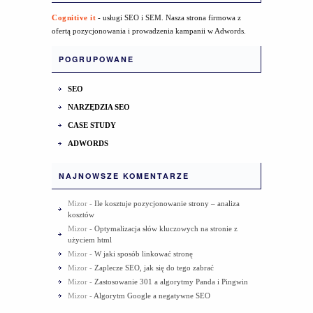
Cognitive it
- usługi SEO i SEM. Nasza strona firmowa z
ofertą pozycjonowania i prowadzenia kampanii w Adwords.
POGRUPOWANE
SEO
NARZĘDZIA SEO
CASE STUDY
ADWORDS
NAJNOWSZE KOMENTARZE
Mizor
-
Ile kosztuje pozycjonowanie strony – analiza
kosztów
Mizor
-
Optymalizacja słów kluczowych na stronie z
użyciem html
Mizor
-
W jaki sposób linkować stronę
Mizor
-
Zaplecze SEO, jak się do tego zabrać
Mizor
-
Zastosowanie 301 a algorytmy Panda i Pingwin
Mizor
-
Algorytm Google a negatywne SEO