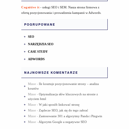
Cognitive it
- usługi SEO i SEM. Nasza strona firmowa z
ofertą pozycjonowania i prowadzenia kampanii w Adwords.
POGRUPOWANE
SEO
NARZĘDZIA SEO
CASE STUDY
ADWORDS
NAJNOWSZE KOMENTARZE
Mizor
-
Ile kosztuje pozycjonowanie strony – analiza
kosztów
Mizor
-
Optymalizacja słów kluczowych na stronie z
użyciem html
Mizor
-
W jaki sposób linkować stronę
Mizor
-
Zaplecze SEO, jak się do tego zabrać
Mizor
-
Zastosowanie 301 a algorytmy Panda i Pingwin
Mizor
-
Algorytm Google a negatywne SEO