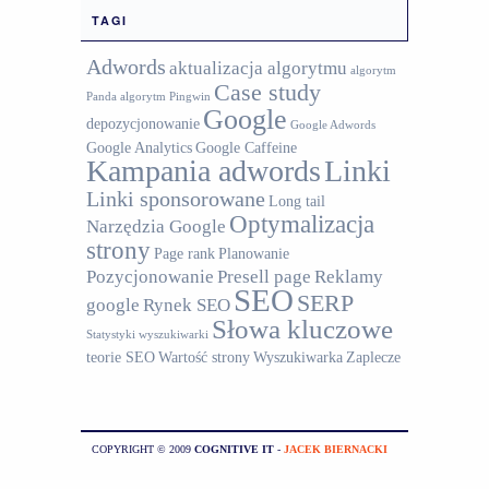
TAGI
Adwords
aktualizacja algorytmu
algorytm
Case study
Panda
algorytm Pingwin
Google
depozycjonowanie
Google Adwords
Google Analytics
Google Caffeine
Kampania adwords
Linki
Linki sponsorowane
Long tail
Optymalizacja
Narzędzia Google
strony
Page rank
Planowanie
Pozycjonowanie
Presell page
Reklamy
SEO
SERP
google
Rynek SEO
Słowa kluczowe
Statystyki wyszukiwarki
teorie SEO
Wartość strony
Wyszukiwarka
Zaplecze
COPYRIGHT © 2009
COGNITIVE IT
-
JACEK BIERNACKI