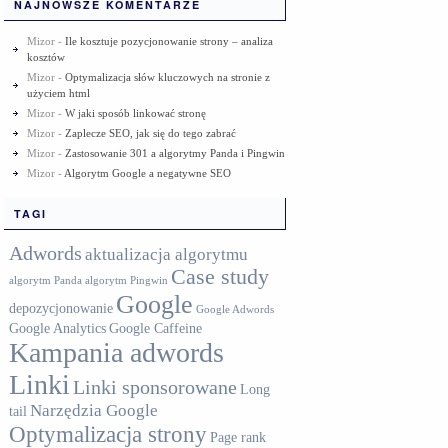
NAJNOWSZE KOMENTARZE
Mizor
-
Ile kosztuje pozycjonowanie strony – analiza
kosztów
Mizor
-
Optymalizacja słów kluczowych na stronie z
użyciem html
Mizor
-
W jaki sposób linkować stronę
Mizor
-
Zaplecze SEO, jak się do tego zabrać
Mizor
-
Zastosowanie 301 a algorytmy Panda i Pingwin
Mizor
-
Algorytm Google a negatywne SEO
TAGI
Adwords
aktualizacja algorytmu
Case study
algorytm Panda
algorytm Pingwin
Google
depozycjonowanie
Google Adwords
Google Analytics
Google Caffeine
Kampania adwords
Linki
Linki sponsorowane
Long
Narzędzia Google
tail
Optymalizacja strony
Page rank