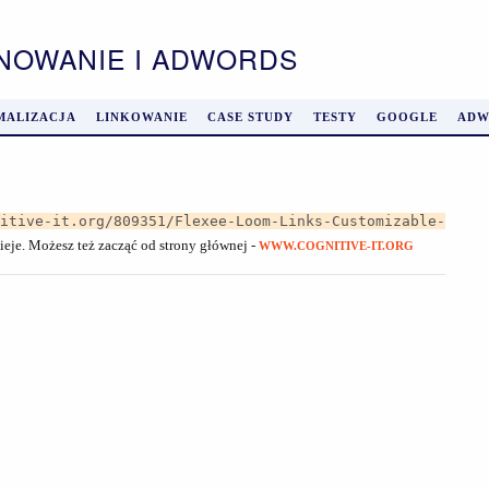
ONOWANIE I ADWORDS
MALIZACJA
LINKOWANIE
CASE STUDY
TESTY
GOOGLE
ADW
nitive-it.org/809351/Flexee-Loom-Links-Customizable-
nieje. Możesz też zacząć od strony głównej -
WWW.COGNITIVE-IT.ORG