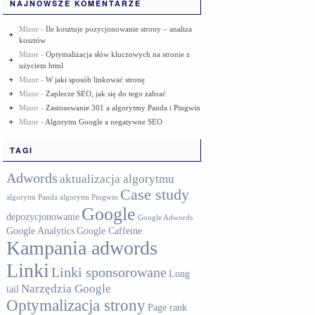
NAJNOWSZE KOMENTARZE
Mizor
-
Ile kosztuje pozycjonowanie strony – analiza
kosztów
Mizor
-
Optymalizacja słów kluczowych na stronie z
użyciem html
Mizor
-
W jaki sposób linkować stronę
Mizor
-
Zaplecze SEO, jak się do tego zabrać
Mizor
-
Zastosowanie 301 a algorytmy Panda i Pingwin
Mizor
-
Algorytm Google a negatywne SEO
TAGI
Adwords
aktualizacja algorytmu
Case study
algorytm Panda
algorytm Pingwin
Google
depozycjonowanie
Google Adwords
Google Analytics
Google Caffeine
Kampania adwords
Linki
Linki sponsorowane
Long
Narzędzia Google
tail
Optymalizacja strony
Page rank