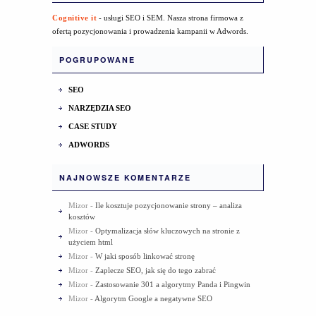
Cognitive it
- usługi SEO i SEM. Nasza strona firmowa z
ofertą pozycjonowania i prowadzenia kampanii w Adwords.
POGRUPOWANE
SEO
NARZĘDZIA SEO
CASE STUDY
ADWORDS
NAJNOWSZE KOMENTARZE
Mizor
-
Ile kosztuje pozycjonowanie strony – analiza
kosztów
Mizor
-
Optymalizacja słów kluczowych na stronie z
użyciem html
Mizor
-
W jaki sposób linkować stronę
Mizor
-
Zaplecze SEO, jak się do tego zabrać
Mizor
-
Zastosowanie 301 a algorytmy Panda i Pingwin
Mizor
-
Algorytm Google a negatywne SEO