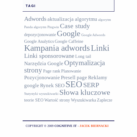
TAGI
Adwords
aktualizacja algorytmu
algorytm
Case study
Panda
algorytm Pingwin
Google
depozycjonowanie
Google Adwords
Google Analytics
Google Caffeine
Kampania adwords
Linki
Linki sponsorowane
Long tail
Optymalizacja
Narzędzia Google
strony
Page rank
Planowanie
Pozycjonowanie
Presell page
Reklamy
SEO
SERP
google
Rynek SEO
Słowa kluczowe
Statystyki wyszukiwarki
teorie SEO
Wartość strony
Wyszukiwarka
Zaplecze
COPYRIGHT © 2009
COGNITIVE IT
-
JACEK BIERNACKI