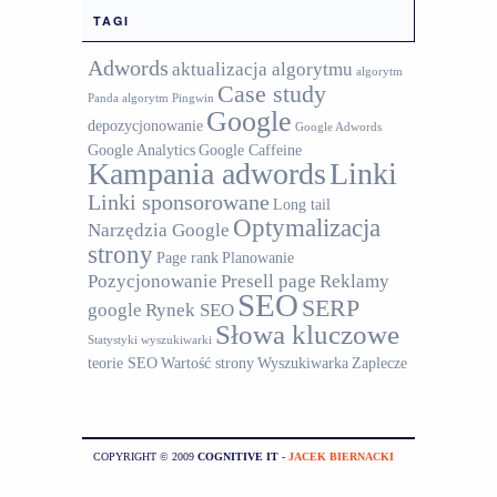
TAGI
Adwords
aktualizacja algorytmu
algorytm
Case study
Panda
algorytm Pingwin
Google
depozycjonowanie
Google Adwords
Google Analytics
Google Caffeine
Kampania adwords
Linki
Linki sponsorowane
Long tail
Optymalizacja
Narzędzia Google
strony
Page rank
Planowanie
Pozycjonowanie
Presell page
Reklamy
SEO
SERP
google
Rynek SEO
Słowa kluczowe
Statystyki wyszukiwarki
teorie SEO
Wartość strony
Wyszukiwarka
Zaplecze
COPYRIGHT © 2009
COGNITIVE IT
-
JACEK BIERNACKI