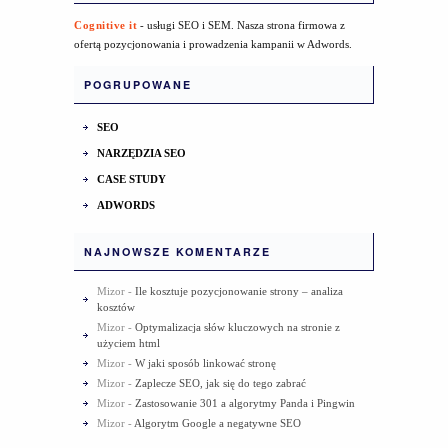
Cognitive it
- usługi SEO i SEM. Nasza strona firmowa z
ofertą pozycjonowania i prowadzenia kampanii w Adwords.
POGRUPOWANE
SEO
NARZĘDZIA SEO
CASE STUDY
ADWORDS
NAJNOWSZE KOMENTARZE
Mizor
-
Ile kosztuje pozycjonowanie strony – analiza
kosztów
Mizor
-
Optymalizacja słów kluczowych na stronie z
użyciem html
Mizor
-
W jaki sposób linkować stronę
Mizor
-
Zaplecze SEO, jak się do tego zabrać
Mizor
-
Zastosowanie 301 a algorytmy Panda i Pingwin
Mizor
-
Algorytm Google a negatywne SEO