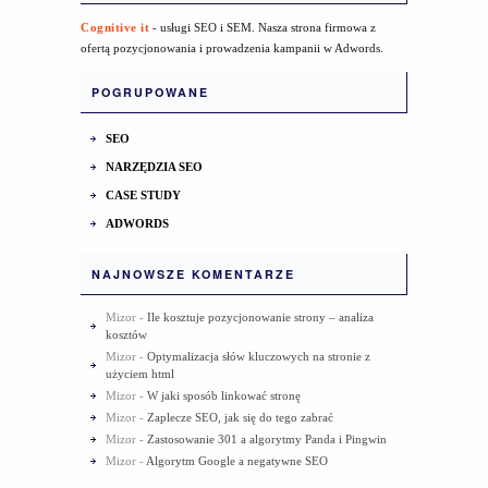
Cognitive it
- usługi SEO i SEM. Nasza strona firmowa z
ofertą pozycjonowania i prowadzenia kampanii w Adwords.
POGRUPOWANE
SEO
NARZĘDZIA SEO
CASE STUDY
ADWORDS
NAJNOWSZE KOMENTARZE
Mizor
-
Ile kosztuje pozycjonowanie strony – analiza
kosztów
Mizor
-
Optymalizacja słów kluczowych na stronie z
użyciem html
Mizor
-
W jaki sposób linkować stronę
Mizor
-
Zaplecze SEO, jak się do tego zabrać
Mizor
-
Zastosowanie 301 a algorytmy Panda i Pingwin
Mizor
-
Algorytm Google a negatywne SEO