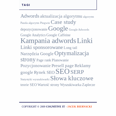
TAGI
Adwords
aktualizacja algorytmu
algorytm
Case study
Panda
algorytm Pingwin
Google
depozycjonowanie
Google Adwords
Google Analytics
Google Caffeine
Kampania adwords
Linki
Linki sponsorowane
Long tail
Optymalizacja
Narzędzia Google
strony
Page rank
Planowanie
Pozycjonowanie
Presell page
Reklamy
SEO
SERP
google
Rynek SEO
Słowa kluczowe
Statystyki wyszukiwarki
teorie SEO
Wartość strony
Wyszukiwarka
Zaplecze
COPYRIGHT © 2009
COGNITIVE IT
-
JACEK BIERNACKI