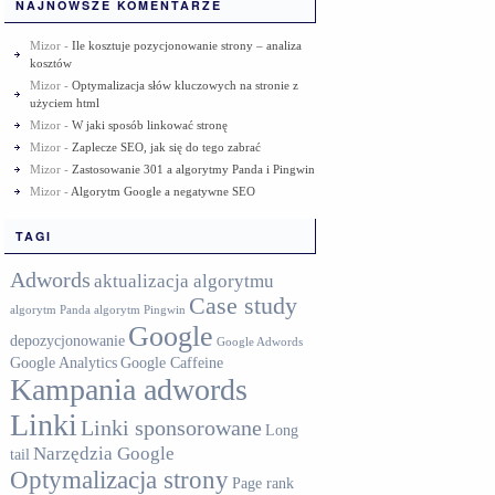
NAJNOWSZE KOMENTARZE
Mizor
-
Ile kosztuje pozycjonowanie strony – analiza
kosztów
Mizor
-
Optymalizacja słów kluczowych na stronie z
użyciem html
Mizor
-
W jaki sposób linkować stronę
Mizor
-
Zaplecze SEO, jak się do tego zabrać
Mizor
-
Zastosowanie 301 a algorytmy Panda i Pingwin
Mizor
-
Algorytm Google a negatywne SEO
TAGI
Adwords
aktualizacja algorytmu
Case study
algorytm Panda
algorytm Pingwin
Google
depozycjonowanie
Google Adwords
Google Analytics
Google Caffeine
Kampania adwords
Linki
Linki sponsorowane
Long
Narzędzia Google
tail
Optymalizacja strony
Page rank