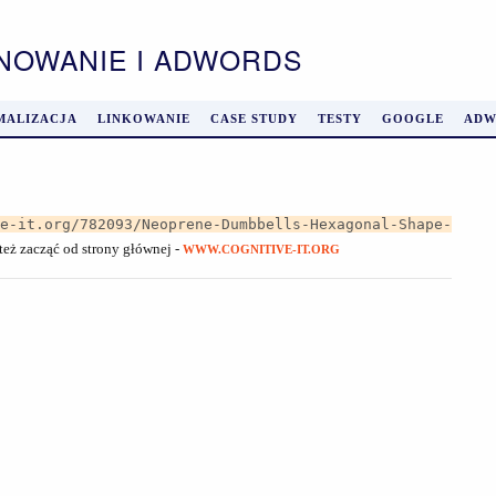
ONOWANIE I ADWORDS
MALIZACJA
LINKOWANIE
CASE STUDY
TESTY
GOOGLE
ADW
ve-it.org/782093/Neoprene-Dumbbells-Hexagonal-Shape-
 też zacząć od strony głównej -
WWW.COGNITIVE-IT.ORG