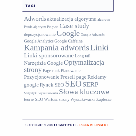
TAGI
Adwords
aktualizacja algorytmu
algorytm
Case study
Panda
algorytm Pingwin
Google
depozycjonowanie
Google Adwords
Google Analytics
Google Caffeine
Kampania adwords
Linki
Linki sponsorowane
Long tail
Optymalizacja
Narzędzia Google
strony
Page rank
Planowanie
Pozycjonowanie
Presell page
Reklamy
SEO
SERP
google
Rynek SEO
Słowa kluczowe
Statystyki wyszukiwarki
teorie SEO
Wartość strony
Wyszukiwarka
Zaplecze
COPYRIGHT © 2009
COGNITIVE IT
-
JACEK BIERNACKI