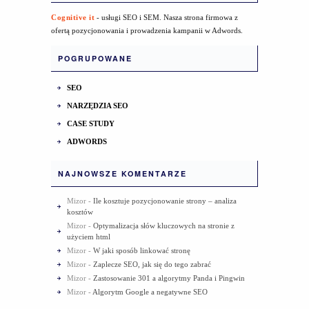
Cognitive it
- usługi SEO i SEM. Nasza strona firmowa z
ofertą pozycjonowania i prowadzenia kampanii w Adwords.
POGRUPOWANE
SEO
NARZĘDZIA SEO
CASE STUDY
ADWORDS
NAJNOWSZE KOMENTARZE
Mizor
-
Ile kosztuje pozycjonowanie strony – analiza
kosztów
Mizor
-
Optymalizacja słów kluczowych na stronie z
użyciem html
Mizor
-
W jaki sposób linkować stronę
Mizor
-
Zaplecze SEO, jak się do tego zabrać
Mizor
-
Zastosowanie 301 a algorytmy Panda i Pingwin
Mizor
-
Algorytm Google a negatywne SEO