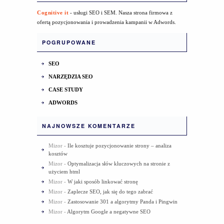
Cognitive it
- usługi SEO i SEM. Nasza strona firmowa z
ofertą pozycjonowania i prowadzenia kampanii w Adwords.
POGRUPOWANE
SEO
NARZĘDZIA SEO
CASE STUDY
ADWORDS
NAJNOWSZE KOMENTARZE
Mizor
-
Ile kosztuje pozycjonowanie strony – analiza
kosztów
Mizor
-
Optymalizacja słów kluczowych na stronie z
użyciem html
Mizor
-
W jaki sposób linkować stronę
Mizor
-
Zaplecze SEO, jak się do tego zabrać
Mizor
-
Zastosowanie 301 a algorytmy Panda i Pingwin
Mizor
-
Algorytm Google a negatywne SEO