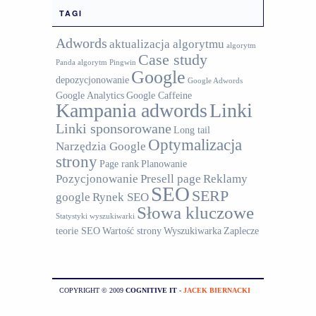
TAGI
Adwords
aktualizacja algorytmu
algorytm
Case study
Panda
algorytm Pingwin
Google
depozycjonowanie
Google Adwords
Google Analytics
Google Caffeine
Kampania adwords
Linki
Linki sponsorowane
Long tail
Optymalizacja
Narzędzia Google
strony
Page rank
Planowanie
Pozycjonowanie
Presell page
Reklamy
SEO
SERP
google
Rynek SEO
Słowa kluczowe
Statystyki wyszukiwarki
teorie SEO
Wartość strony
Wyszukiwarka
Zaplecze
COPYRIGHT © 2009
COGNITIVE IT
-
JACEK BIERNACKI