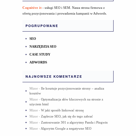
Cognitive it
- usługi SEO i SEM. Nasza strona firmowa z
ofertą pozycjonowania i prowadzenia kampanii w Adwords.
POGRUPOWANE
SEO
NARZĘDZIA SEO
CASE STUDY
ADWORDS
NAJNOWSZE KOMENTARZE
Mizor
-
Ile kosztuje pozycjonowanie strony – analiza
kosztów
Mizor
-
Optymalizacja słów kluczowych na stronie z
użyciem html
Mizor
-
W jaki sposób linkować stronę
Mizor
-
Zaplecze SEO, jak się do tego zabrać
Mizor
-
Zastosowanie 301 a algorytmy Panda i Pingwin
Mizor
-
Algorytm Google a negatywne SEO