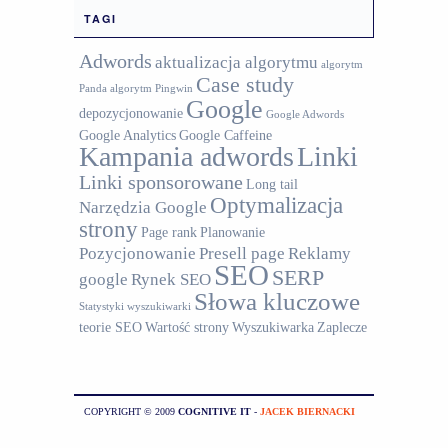
TAGI
Adwords
aktualizacja algorytmu
algorytm
Case study
Panda
algorytm Pingwin
Google
depozycjonowanie
Google Adwords
Google Analytics
Google Caffeine
Kampania adwords
Linki
Linki sponsorowane
Long tail
Optymalizacja
Narzędzia Google
strony
Page rank
Planowanie
Pozycjonowanie
Presell page
Reklamy
SEO
SERP
google
Rynek SEO
Słowa kluczowe
Statystyki wyszukiwarki
teorie SEO
Wartość strony
Wyszukiwarka
Zaplecze
COPYRIGHT © 2009
COGNITIVE IT
-
JACEK BIERNACKI