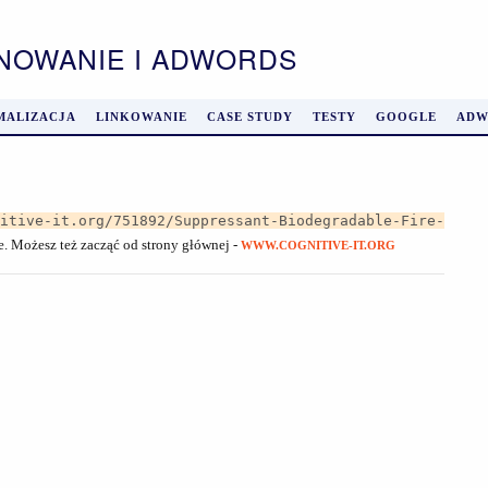
ONOWANIE I ADWORDS
MALIZACJA
LINKOWANIE
CASE STUDY
TESTY
GOOGLE
ADW
nitive-it.org/751892/Suppressant-Biodegradable-Fire-
je. Możesz też zacząć od strony głównej -
WWW.COGNITIVE-IT.ORG