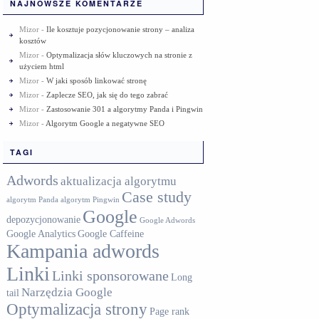
NAJNOWSZE KOMENTARZE
Mizor
-
Ile kosztuje pozycjonowanie strony – analiza
kosztów
Mizor
-
Optymalizacja słów kluczowych na stronie z
użyciem html
Mizor
-
W jaki sposób linkować stronę
Mizor
-
Zaplecze SEO, jak się do tego zabrać
Mizor
-
Zastosowanie 301 a algorytmy Panda i Pingwin
Mizor
-
Algorytm Google a negatywne SEO
TAGI
Adwords
aktualizacja algorytmu
Case study
algorytm Panda
algorytm Pingwin
Google
depozycjonowanie
Google Adwords
Google Analytics
Google Caffeine
Kampania adwords
Linki
Linki sponsorowane
Long
Narzędzia Google
tail
Optymalizacja strony
Page rank