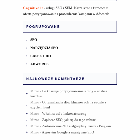
Cognitive it
- usługi SEO i SEM. Nasza strona firmowa z
ofertą pozycjonowania i prowadzenia kampanii w Adwords.
POGRUPOWANE
SEO
NARZĘDZIA SEO
CASE STUDY
ADWORDS
NAJNOWSZE KOMENTARZE
Mizor
-
Ile kosztuje pozycjonowanie strony – analiza
kosztów
Mizor
-
Optymalizacja słów kluczowych na stronie z
użyciem html
Mizor
-
W jaki sposób linkować stronę
Mizor
-
Zaplecze SEO, jak się do tego zabrać
Mizor
-
Zastosowanie 301 a algorytmy Panda i Pingwin
Mizor
-
Algorytm Google a negatywne SEO