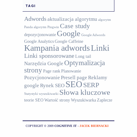
TAGI
Adwords
aktualizacja algorytmu
algorytm
Case study
Panda
algorytm Pingwin
Google
depozycjonowanie
Google Adwords
Google Analytics
Google Caffeine
Kampania adwords
Linki
Linki sponsorowane
Long tail
Optymalizacja
Narzędzia Google
strony
Page rank
Planowanie
Pozycjonowanie
Presell page
Reklamy
SEO
SERP
google
Rynek SEO
Słowa kluczowe
Statystyki wyszukiwarki
teorie SEO
Wartość strony
Wyszukiwarka
Zaplecze
COPYRIGHT © 2009
COGNITIVE IT
-
JACEK BIERNACKI