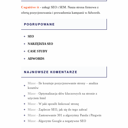
Cognitive it
- usługi SEO i SEM. Nasza strona firmowa z
ofertą pozycjonowania i prowadzenia kampanii w Adwords.
POGRUPOWANE
SEO
NARZĘDZIA SEO
CASE STUDY
ADWORDS
NAJNOWSZE KOMENTARZE
Mizor
-
Ile kosztuje pozycjonowanie strony – analiza
kosztów
Mizor
-
Optymalizacja słów kluczowych na stronie z
użyciem html
Mizor
-
W jaki sposób linkować stronę
Mizor
-
Zaplecze SEO, jak się do tego zabrać
Mizor
-
Zastosowanie 301 a algorytmy Panda i Pingwin
Mizor
-
Algorytm Google a negatywne SEO