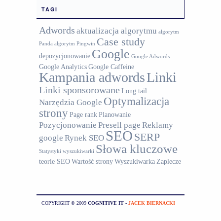
TAGI
Adwords
aktualizacja algorytmu
algorytm
Case study
Panda
algorytm Pingwin
Google
depozycjonowanie
Google Adwords
Google Analytics
Google Caffeine
Kampania adwords
Linki
Linki sponsorowane
Long tail
Optymalizacja
Narzędzia Google
strony
Page rank
Planowanie
Pozycjonowanie
Presell page
Reklamy
SEO
SERP
google
Rynek SEO
Słowa kluczowe
Statystyki wyszukiwarki
teorie SEO
Wartość strony
Wyszukiwarka
Zaplecze
COPYRIGHT © 2009
COGNITIVE IT
-
JACEK BIERNACKI