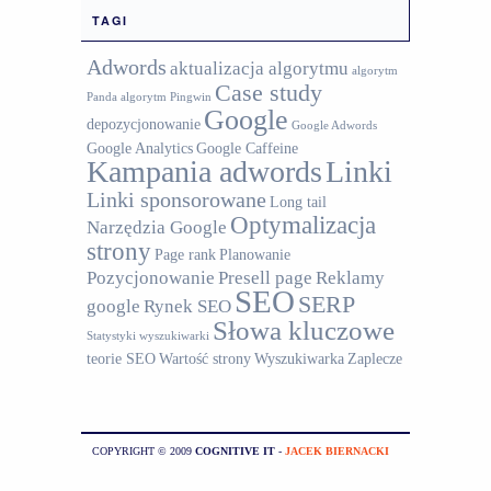
TAGI
Adwords
aktualizacja algorytmu
algorytm
Case study
Panda
algorytm Pingwin
Google
depozycjonowanie
Google Adwords
Google Analytics
Google Caffeine
Kampania adwords
Linki
Linki sponsorowane
Long tail
Optymalizacja
Narzędzia Google
strony
Page rank
Planowanie
Pozycjonowanie
Presell page
Reklamy
SEO
SERP
google
Rynek SEO
Słowa kluczowe
Statystyki wyszukiwarki
teorie SEO
Wartość strony
Wyszukiwarka
Zaplecze
COPYRIGHT © 2009
COGNITIVE IT
-
JACEK BIERNACKI