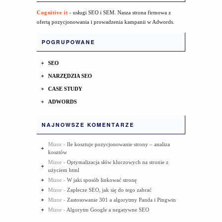
Cognitive it
- usługi SEO i SEM. Nasza strona firmowa z
ofertą pozycjonowania i prowadzenia kampanii w Adwords.
POGRUPOWANE
SEO
NARZĘDZIA SEO
CASE STUDY
ADWORDS
NAJNOWSZE KOMENTARZE
Mizor
-
Ile kosztuje pozycjonowanie strony – analiza
kosztów
Mizor
-
Optymalizacja słów kluczowych na stronie z
użyciem html
Mizor
-
W jaki sposób linkować stronę
Mizor
-
Zaplecze SEO, jak się do tego zabrać
Mizor
-
Zastosowanie 301 a algorytmy Panda i Pingwin
Mizor
-
Algorytm Google a negatywne SEO