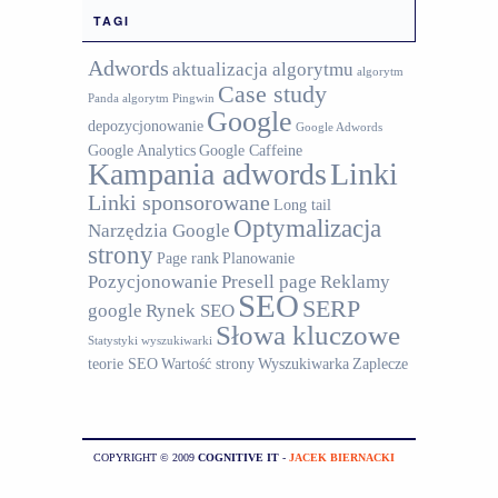
TAGI
Adwords
aktualizacja algorytmu
algorytm
Case study
Panda
algorytm Pingwin
Google
depozycjonowanie
Google Adwords
Google Analytics
Google Caffeine
Kampania adwords
Linki
Linki sponsorowane
Long tail
Optymalizacja
Narzędzia Google
strony
Page rank
Planowanie
Pozycjonowanie
Presell page
Reklamy
SEO
SERP
google
Rynek SEO
Słowa kluczowe
Statystyki wyszukiwarki
teorie SEO
Wartość strony
Wyszukiwarka
Zaplecze
COPYRIGHT © 2009
COGNITIVE IT
-
JACEK BIERNACKI