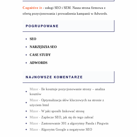
Cognitive it
- usługi SEO i SEM. Nasza strona firmowa z
ofertą pozycjonowania i prowadzenia kampanii w Adwords.
POGRUPOWANE
SEO
NARZĘDZIA SEO
CASE STUDY
ADWORDS
NAJNOWSZE KOMENTARZE
Mizor
-
Ile kosztuje pozycjonowanie strony – analiza
kosztów
Mizor
-
Optymalizacja słów kluczowych na stronie z
użyciem html
Mizor
-
W jaki sposób linkować stronę
Mizor
-
Zaplecze SEO, jak się do tego zabrać
Mizor
-
Zastosowanie 301 a algorytmy Panda i Pingwin
Mizor
-
Algorytm Google a negatywne SEO